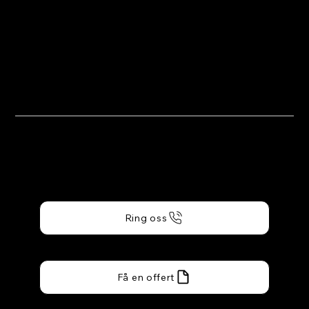
Tveka inte att kontakta Bröderna
Bergströms Måleri i Falun för
gratis offert
Bröderna Bergströms
Måleri Falun AB
Ring oss
Få en offert