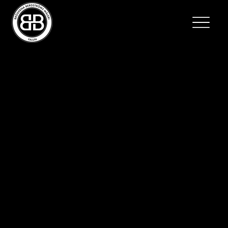
Bröderna Bergströms
Måleri Falun AB