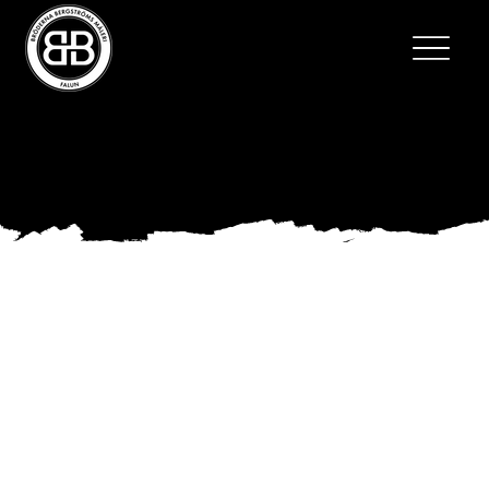
Bröderna Bergströms
Måleri Falun AB
Vi förstärker vårt team!
Vi är glada över att kunna presentera Stefan till vårt
team!