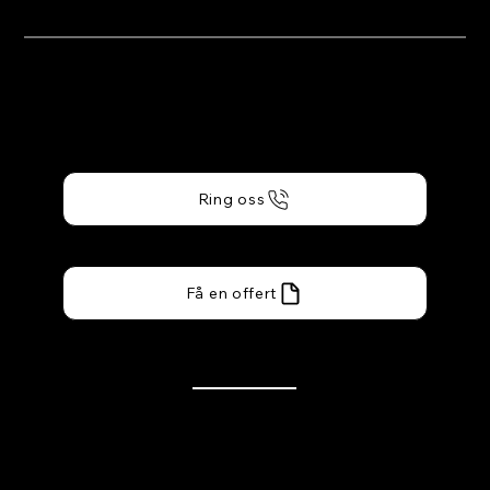
Bröderna Bergströms
Måleri Falun AB
Ring oss
Få en offert
Meny
Start
Om Oss
Tjänster